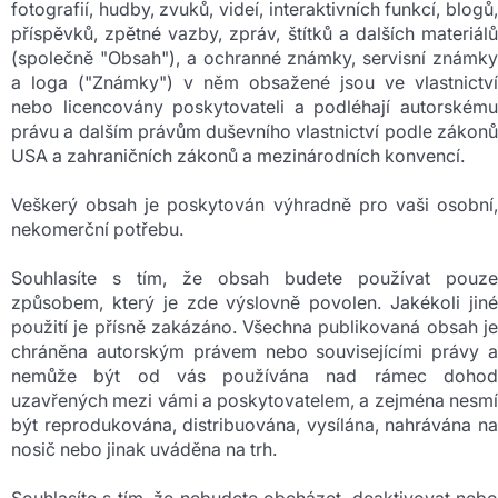
fotografií, hudby, zvuků, videí, interaktivních funkcí, blogů,
příspěvků, zpětné vazby, zpráv, štítků a dalších materiálů
(společně "Obsah"), a ochranné známky, servisní známky
a loga ("Známky") v něm obsažené jsou ve vlastnictví
nebo licencovány poskytovateli a podléhají autorskému
právu a dalším právům duševního vlastnictví podle zákonů
USA a zahraničních zákonů a mezinárodních konvencí.
Veškerý obsah je poskytován výhradně pro vaši osobní,
nekomerční potřebu.
Souhlasíte s tím, že obsah budete používat pouze
způsobem, který je zde výslovně povolen. Jakékoli jiné
použití je přísně zakázáno. Všechna publikovaná obsah je
chráněna autorským právem nebo souvisejícími právy a
nemůže být od vás používána nad rámec dohod
uzavřených mezi vámi a poskytovatelem, a zejména nesmí
být reprodukována, distribuována, vysílána, nahrávána na
nosič nebo jinak uváděna na trh.
Souhlasíte s tím, že nebudete obcházet, deaktivovat nebo