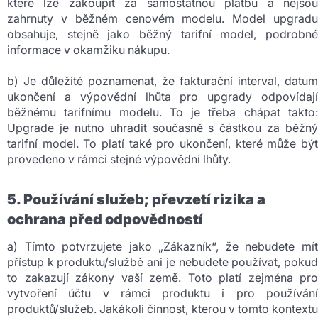
které lze zakoupit za samostatnou platbu a nejsou
zahrnuty v běžném cenovém modelu. Model upgradu
obsahuje, stejně jako běžný tarifní model, podrobné
informace v okamžiku nákupu.
b) Je důležité poznamenat, že fakturační interval, datum
ukončení a výpovědní lhůta pro upgrady odpovídají
běžnému tarifnímu modelu. To je třeba chápat takto:
Upgrade je nutno uhradit současně s částkou za běžný
tarifní model. To platí také pro ukončení, které může být
provedeno v rámci stejné výpovědní lhůty.
5. Používání služeb; převzetí rizika a
ochrana před odpovědností
a) Tímto potvrzujete jako „Zákazník“, že nebudete mít
přístup k produktu/službě ani je nebudete používat, pokud
to zakazují zákony vaší země. Toto platí zejména pro
vytvoření účtu v rámci produktu i pro používání
produktů/služeb. Jakákoli činnost, kterou v tomto kontextu