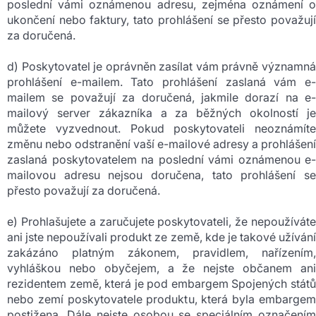
poslední vámi oznámenou adresu, zejména oznámení o
ukončení nebo faktury, tato prohlášení se přesto považují
za doručená.
d) Poskytovatel je oprávněn zasílat vám právně významná
prohlášení e-mailem. Tato prohlášení zaslaná vám e-
mailem se považují za doručená, jakmile dorazí na e-
mailový server zákazníka a za běžných okolností je
můžete vyzvednout. Pokud poskytovateli neoznámíte
změnu nebo odstranění vaší e-mailové adresy a prohlášení
zaslaná poskytovatelem na poslední vámi oznámenou e-
mailovou adresu nejsou doručena, tato prohlášení se
přesto považují za doručená.
e) Prohlašujete a zaručujete poskytovateli, že nepoužíváte
ani jste nepoužívali produkt ze země, kde je takové užívání
zakázáno platným zákonem, pravidlem, nařízením,
vyhláškou nebo obyčejem, a že nejste občanem ani
rezidentem země, která je pod embargem Spojených států
nebo zemí poskytovatele produktu, která byla embargem
postižena. Dále nejste osobou se speciálním označením