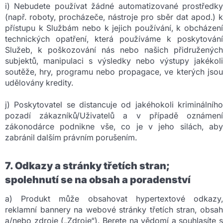
i) Nebudete používat žádné automatizované prostředky
(např. roboty, procházeče, nástroje pro sběr dat apod.) k
přístupu k Službám nebo k jejich používání, k obcházení
technických opatření, která používáme k poskytování
Služeb, k poškozování nás nebo našich přidružených
subjektů, manipulaci s výsledky nebo výstupy jakékoli
soutěže, hry, programu nebo propagace, ve kterých jsou
udělovány kredity.
j) Poskytovatel se distancuje od jakéhokoli kriminálního
pozadí zákazníků/Uživatelů a v případě oznámení
zákonodárce podnikne vše, co je v jeho silách, aby
zabránil dalším právním porušením.
7. Odkazy a stránky třetích stran;
spolehnutí se na obsah a poradenství
a) Produkt může obsahovat hypertextové odkazy,
reklamní bannery na webové stránky třetích stran, obsah
a/nebo zdroje („Zdroje“). Berete na vědomí a souhlasíte s