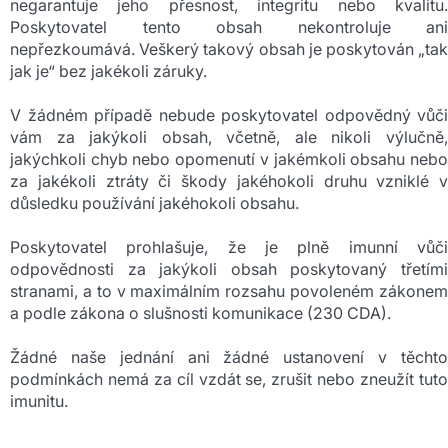
negarantuje jeho přesnost, integritu nebo kvalitu.
Poskytovatel tento obsah nekontroluje ani
nepřezkoumává. Veškerý takový obsah je poskytován „tak
jak je“ bez jakékoli záruky.
V žádném případě nebude poskytovatel odpovědný vůči
vám za jakýkoli obsah, včetně, ale nikoli výlučně,
jakýchkoli chyb nebo opomenutí v jakémkoli obsahu nebo
za jakékoli ztráty či škody jakéhokoli druhu vzniklé v
důsledku používání jakéhokoli obsahu.
Poskytovatel prohlašuje, že je plně imunní vůči
odpovědnosti za jakýkoli obsah poskytovaný třetími
stranami, a to v maximálním rozsahu povoleném zákonem
a podle zákona o slušnosti komunikace (230 CDA).
Žádné naše jednání ani žádné ustanovení v těchto
podmínkách nemá za cíl vzdát se, zrušit nebo zneužít tuto
imunitu.