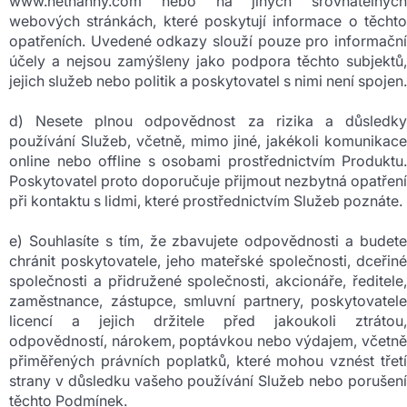
www.netnanny.com nebo na jiných srovnatelných
webových stránkách, které poskytují informace o těchto
opatřeních. Uvedené odkazy slouží pouze pro informační
účely a nejsou zamýšleny jako podpora těchto subjektů,
jejich služeb nebo politik a poskytovatel s nimi není spojen.
d) Nesete plnou odpovědnost za rizika a důsledky
používání Služeb, včetně, mimo jiné, jakékoli komunikace
online nebo offline s osobami prostřednictvím Produktu.
Poskytovatel proto doporučuje přijmout nezbytná opatření
při kontaktu s lidmi, které prostřednictvím Služeb poznáte.
e) Souhlasíte s tím, že zbavujete odpovědnosti a budete
chránit poskytovatele, jeho mateřské společnosti, dceřiné
společnosti a přidružené společnosti, akcionáře, ředitele,
zaměstnance, zástupce, smluvní partnery, poskytovatele
licencí a jejich držitele před jakoukoli ztrátou,
odpovědností, nárokem, poptávkou nebo výdajem, včetně
přiměřených právních poplatků, které mohou vznést třetí
strany v důsledku vašeho používání Služeb nebo porušení
těchto Podmínek.