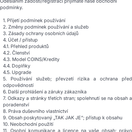
Odesláním žádosti/registrací přijímáte naše obchodní
podmínky.
1. Přijetí podmínek používání
2. Změny podmínek používání a služeb
3. Zásady ochrany osobních údajů
4. Účet / přístup
4.1. Přehled produktů
4.2. Členství
4.3. Model COINS/Kredity
4.4. Doplňky
4.5. Upgrade
5. Používání služeb; převzetí rizika a ochrana před
odpovědností
6. Další prohlášení a záruky zákazníka
7. Odkazy a stránky třetích stran; spolehnutí se na obsah a
poradenství
8. Práva duševního vlastnictví
9. Obsah poskytovaný „TAK JAK JE“; přístup k obsahu
10. Neobchodní použití
11. Osobní komunikace a licence na vaše obsah; právo