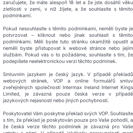
zaručujete, že máte alespoň 18 let a že jste dosáhli věku
zletilosti v zemi, v níž žijete, a že souhlasíte s těmito
podmínkami.
Pokud nesouhlasíte s těmito podmínkami, neměli byste je
potvrzovat – kliknout nebo jinak souhlasit s těmito
podmínkami. Měli byste tuto stránku okamžitě opustit a
neměli byste přistupovat k webové stránce nebo jejím
službám. Pokud vás o to požádáme, souhlasíte s tím, že
podepíšete neelektronickou verzi těchto podmínek.
Smluvním jazykem je český jazyk. V případě překladů
webových stránek, VOP a online formulářů smluv
zveřejněných společností Intermax Ireland Internet Kings
Limited, je závazná pouze česká verze v případě
jazykových nejasností nebo jiných pochybností.
Poskytovatel Vám poskytne překlad svých VOP. Souhlasíte
s tím, že překlad je poskytován pouze pro Vaše pohodlí, a
že česká verze těchto podmínek je závazná pro Vaše
vztahy s námi. V případě jakékoliv nesrovnalosti mezi