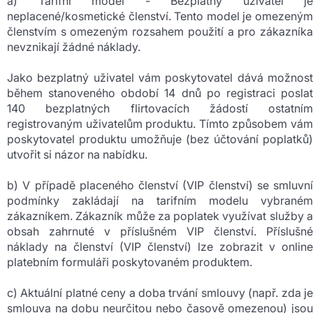
a) Tarifní model - Bezplatný uživatel je
neplacené/kosmetické členství. Tento model je omezeným
členstvím s omezeným rozsahem použití a pro zákazníka
nevznikají žádné náklady.
Jako bezplatný uživatel vám poskytovatel dává možnost
během stanoveného období 14 dnů po registraci poslat
140 bezplatných flirtovacích žádostí ostatním
registrovaným uživatelům produktu. Tímto způsobem vám
poskytovatel produktu umožňuje (bez účtování poplatků)
utvořit si názor na nabídku.
b) V případě placeného členství (VIP členství) se smluvní
podmínky zakládají na tarifním modelu vybraném
zákazníkem. Zákazník může za poplatek využívat služby a
obsah zahrnuté v příslušném VIP členství. Příslušné
náklady na členství (VIP členství) lze zobrazit v online
platebním formuláři poskytovaném produktem.
c) Aktuální platné ceny a doba trvání smlouvy (např. zda je
smlouva na dobu neurčitou nebo časově omezenou) jsou