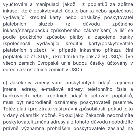
vyúčtování a manipulaci, jakož i z poplatků za zpětné
inkaso, které poskytovateli účtuje banka nebo společnost
vydávající kreditní karty nebo příslušný poskytovatel
platebních služeb (z důvodu zpětného
inkasa/chargebacku způsobeného zákazníkem) a liší se
podle použitého způsobu platby a zapojené banky
(společnosti vydávající kreditní karty/poskytovatele
platebních služeb). V případě inkasního příkazu činí
poplatek až 7 USD/€, u kreditní karty pak až 50 USD/€. (Ve
všech zemích Evropské unie budou částky účtovány v
eurech a v ostatních zemích v USD.)
c) Jakékoliv změny vámi poskytnutých údajů, zejména
jména, adresy, e-mailové adresy, telefonního čísla a
bankovních nebo kreditních údajů k účtování poplatků,
musí být neprodleně oznámeny poskytovateli písemně.
Totéž platí i pro ztrátu vaší právní způsobilosti, pokud je to
v daný okamžik možné. Pokud jako Zákazník neoznámíte
poskytovateli změnu adresy a z tohoto důvodu neobdržíte
právně významná prohlášení poskytovatele zaslaná na