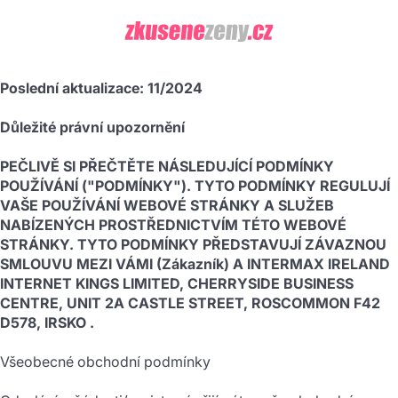
VŠEOBECNÉ OBCHODNÍ PODMÍNKY
Poslední aktualizace: 11/2024
Důležité právní upozornění
PEČLIVĚ SI PŘEČTĚTE NÁSLEDUJÍCÍ PODMÍNKY
POUŽÍVÁNÍ ("PODMÍNKY"). TYTO PODMÍNKY REGULUJÍ
VAŠE POUŽÍVÁNÍ WEBOVÉ STRÁNKY A SLUŽEB
NABÍZENÝCH PROSTŘEDNICTVÍM TÉTO WEBOVÉ
STRÁNKY. TYTO PODMÍNKY PŘEDSTAVUJÍ ZÁVAZNOU
SMLOUVU MEZI VÁMI (Zákazník) A INTERMAX IRELAND
INTERNET KINGS LIMITED, CHERRYSIDE BUSINESS
CENTRE, UNIT 2A CASTLE STREET, ROSCOMMON F42
D578, IRSKO .
Všeobecné obchodní podmínky