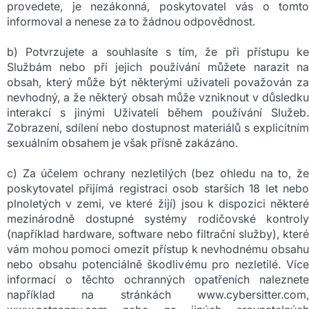
provedete, je nezákonná, poskytovatel vás o tomto
informoval a nenese za to žádnou odpovědnost.
b) Potvrzujete a souhlasíte s tím, že při přístupu ke
Službám nebo při jejich používání můžete narazit na
obsah, který může být některými uživateli považován za
nevhodný, a že některý obsah může vzniknout v důsledku
interakcí s jinými Uživateli během používání Služeb.
Zobrazení, sdílení nebo dostupnost materiálů s explicitním
sexuálním obsahem je však přísně zakázáno.
c) Za účelem ochrany nezletilých (bez ohledu na to, že
poskytovatel přijímá registraci osob starších 18 let nebo
plnoletých v zemi, ve které žijí) jsou k dispozici některé
mezinárodně dostupné systémy rodičovské kontroly
(například hardware, software nebo filtrační služby), které
vám mohou pomoci omezit přístup k nevhodnému obsahu
nebo obsahu potenciálně škodlivému pro nezletilé. Více
informací o těchto ochranných opatřeních naleznete
například na stránkách www.cybersitter.com,