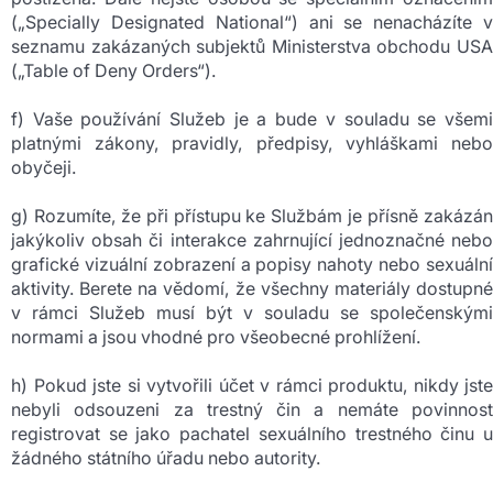
(„Specially Designated National“) ani se nenacházíte v
seznamu zakázaných subjektů Ministerstva obchodu USA
(„Table of Deny Orders“).
f) Vaše používání Služeb je a bude v souladu se všemi
platnými zákony, pravidly, předpisy, vyhláškami nebo
obyčeji.
g) Rozumíte, že při přístupu ke Službám je přísně zakázán
jakýkoliv obsah či interakce zahrnující jednoznačné nebo
grafické vizuální zobrazení a popisy nahoty nebo sexuální
aktivity. Berete na vědomí, že všechny materiály dostupné
v rámci Služeb musí být v souladu se společenskými
normami a jsou vhodné pro všeobecné prohlížení.
h) Pokud jste si vytvořili účet v rámci produktu, nikdy jste
nebyli odsouzeni za trestný čin a nemáte povinnost
registrovat se jako pachatel sexuálního trestného činu u
žádného státního úřadu nebo autority.