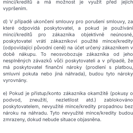
mincí/kreditů a má možnost je využít před jejich
vypršením.
d) V případě ukončení smlouvy pro porušení smlouvy, za
které odpovídá poskytovatel, a pokud je používání
mincí/kreditů pro zákazníka objektivně neúnosné,
poskytovatel vrátí zákazníkovi použité mince/kredity
(odpovídající původní ceně) na účet určený zákazníkem v
době nákupu. To neosvobozuje zákazníka od jeho
nesplněných závazků vůči poskytovateli a v případě, že
má poskytovatel finanční nároky (prodlení s platbou,
smluvní pokuta nebo jiná náhrada), budou tyto nároky
vyrovnány.
e) Pokud je přístup/konto zákazníka okamžitě (pokusy o
podvod, zneužití, nezletilost atd.) zablokováno
poskytovatelem, nevyužité mince/kredity propadnou bez
nároku na náhradu. Tyto nevyužité mince/kredity budou
zmrazeny, dokud nebude situace objasněna.