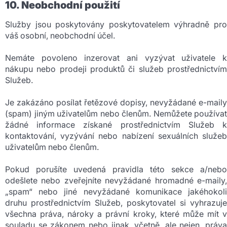
10. Neobchodní použití
Služby jsou poskytovány poskytovatelem výhradně pro
váš osobní, neobchodní účel.
Nemáte povoleno inzerovat ani vyzývat uživatele k
nákupu nebo prodeji produktů či služeb prostřednictvím
Služeb.
Je zakázáno posílat řetězové dopisy, nevyžádané e-maily
(spam) jiným uživatelům nebo členům. Nemůžete používat
žádné informace získané prostřednictvím Služeb k
kontaktování, vyzývání nebo nabízení sexuálních služeb
uživatelům nebo členům.
Pokud porušíte uvedená pravidla této sekce a/nebo
odešlete nebo zveřejníte nevyžádané hromadné e-maily,
„spam“ nebo jiné nevyžádané komunikace jakéhokoli
druhu prostřednictvím Služeb, poskytovatel si vyhrazuje
všechna práva, nároky a právní kroky, které může mít v
souladu se zákonem nebo jinak, včetně, ale nejen, práva